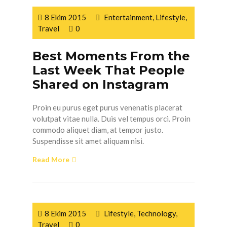
8 Ekim 2015
Entertainment
,
Lifestyle
,
Travel
0
Best Moments From the
Last Week That People
Shared on Instagram
Proin eu purus eget purus venenatis placerat
volutpat vitae nulla. Duis vel tempus orci. Proin
commodo aliquet diam, at tempor justo.
Suspendisse sit amet aliquam nisi.
Read More
8 Ekim 2015
Lifestyle
,
Technology
,
Travel
0