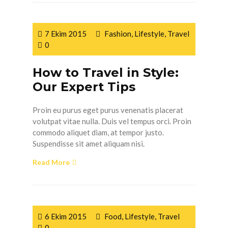
7 Ekim 2015
Fashion
,
Lifestyle
,
Travel
0
How to Travel in Style:
Our Expert Tips
Proin eu purus eget purus venenatis placerat
volutpat vitae nulla. Duis vel tempus orci. Proin
commodo aliquet diam, at tempor justo.
Suspendisse sit amet aliquam nisi.
Read More
6 Ekim 2015
Food
,
Lifestyle
,
Travel
0