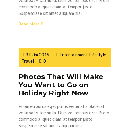
volutpat vitae nulla. Duis vel tempus orci. Proin
commodo aliquet diam, at tempor justo.
Suspendisse sit amet aliquam nisi.
Read More
8 Ekim 2015
Entertainment
,
Lifestyle
,
Travel
0
Photos That Will Make
You Want to Go on
Holiday Right Now
Proin eu purus eget purus venenatis placerat
volutpat vitae nulla. Duis vel tempus orci. Proin
commodo aliquet diam, at tempor justo.
Suspendisse sit amet aliquam nisi.