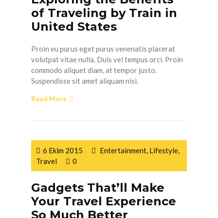
of Traveling by Train in
United States
Proin eu purus eget purus venenatis placerat
volutpat vitae nulla. Duis vel tempus orci. Proin
commodo aliquet diam, at tempor justo.
Suspendisse sit amet aliquam nisi.
Read More
6 Ekim 2015
Entertainment
,
Lifestyle
,
Travel
0
Gadgets That’ll Make
Your Travel Experience
So Much Better