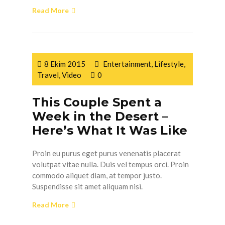
Read More
8 Ekim 2015
Entertainment
,
Lifestyle
,
Travel
,
Video
0
This Couple Spent a
Week in the Desert –
Here’s What It Was Like
Proin eu purus eget purus venenatis placerat
volutpat vitae nulla. Duis vel tempus orci. Proin
commodo aliquet diam, at tempor justo.
Suspendisse sit amet aliquam nisi.
Read More