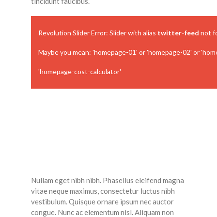
tincidunt faucibus.
Revolution Slider Error: Slider with alias
twitter-feed
not f
Maybe you mean: 'homepage-01' or 'homepage-02' or 'hom
'homepage-cost-calculator'
Nullam eget nibh nibh. Phasellus eleifend magna
vitae neque maximus, consectetur luctus nibh
vestibulum. Quisque ornare ipsum nec auctor
congue. Nunc ac elementum nisl. Aliquam non