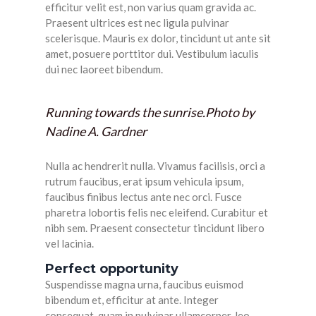
efficitur velit est, non varius quam gravida ac.
Praesent ultrices est nec ligula pulvinar
scelerisque. Mauris ex dolor, tincidunt ut ante sit
amet, posuere porttitor dui. Vestibulum iaculis
dui nec laoreet bibendum.
Running towards the sunrise.
Photo by
Nadine A. Gardner
Nulla ac hendrerit nulla. Vivamus facilisis, orci a
rutrum faucibus, erat ipsum vehicula ipsum,
faucibus finibus lectus ante nec orci. Fusce
pharetra lobortis felis nec eleifend. Curabitur et
nibh sem. Praesent consectetur tincidunt libero
vel lacinia.
Perfect opportunity
Suspendisse magna urna, faucibus euismod
bibendum et, efficitur at ante. Integer
consequat, quam in pulvinar ullamcorper, leo