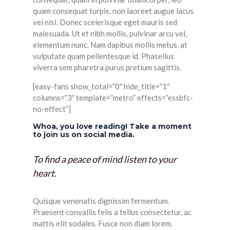
quam consequat turpis, non laoreet augue lacus
vel nisl. Donec scelerisque eget mauris sed
malesuada. Ut et nibh mollis, pulvinar arcu vel,
elementum nunc. Nam dapibus mollis metus, at
vulputate quam pellentesque id. Phasellus
viverra sem pharetra purus pretium sagittis.
[easy-fans show_total=”0″ hide_title=”1″
columns=”3″ template=”metro” effects=”essbfc-
no-effect”]
Whoa, you love reading! Take a moment
to join us on social media.
To find a peace of mind listen to your
heart.
Quisque venenatis dignissim fermentum.
Praesent convallis felis a tellus consectetur, ac
mattis elit sodales. Fusce non diam lorem.