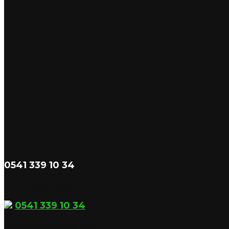
0541 339 10 34
7/24 Hizmetinizdeyiz!
0541 339 10 34
whatsapp hattımızdan ulaşın