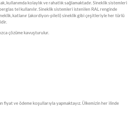
k, kullanımda kolaylık ve rahatlık sağlamaktadır. Sineklik sistemleri
erglas tel kullanılır. Sineklik sistemleri istenilen RAL renginde
eklik, katlanır (akordiyon-pileli) sineklik gibi çeşitleriyle her türlü
dir.
ımızca çözüme kavuşturulur.
gun fiyat ve ödeme koşullarıyla yapmaktayız. Ülkemizin her ilinde