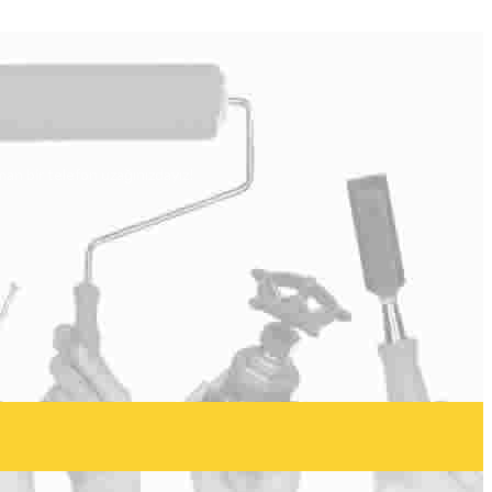
man bir telefon uzağınızdayız!