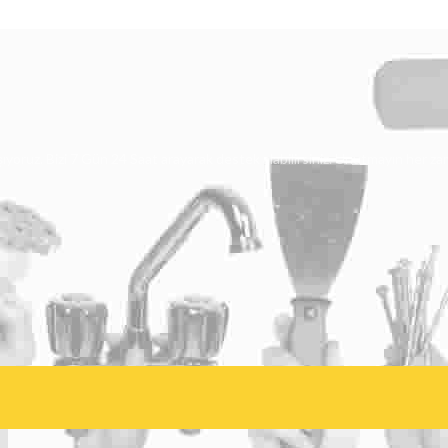
şıyoruz. Bizi 7 Gün 24 Saat arayarak destek alabilirsiniz. Unutmayın her za