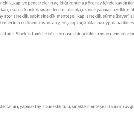
lik, kapı ve pencerelerin açıldığı konuma göre ray içinde kaydırılara
arşı korur. Sineklik sistemleri tel olarak çok ince yanmaz özellikte fib
 stor sineklik, sabit sineklik, menteşeli kapı sineklik, sürme (kayar) sin
istemlerinin en önemli avantajı geniş kapı açıklıklarına uygulanabilmesi
maktadır. Sineklik tamirlerinizi sorunsuz bir şekilde uzman elemanlar
lik tamiri, yapmaktayız. Sineklik tülü, sineklik menteşesi tamirini uy