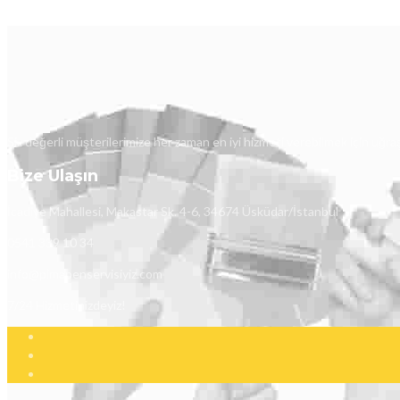
Siz değerli müşterilerimize her zaman en iyi hizmeti verebilmek için uğra
Bize Ulaşın
İcadiye Mahallesi, Makastar Sk. 4-6, 34674 Üsküdar/İstanbul
0541 339 10 34
info@pimapenservisiyiz.com
7/24 Hizmetinizdeyiz!