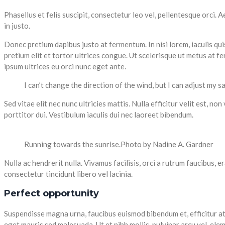
Phasellus et felis suscipit, consectetur leo vel, pellentesque orci. 
in justo.
Donec pretium dapibus justo at fermentum. In nisi lorem, iaculis quis
pretium elit et tortor ultrices congue. Ut scelerisque ut metus at f
ipsum ultrices eu orci nunc eget ante.
I can’t change the direction of the wind, but I can adjust my s
Sed vitae elit nec nunc ultricies mattis. Nulla efficitur velit est, n
porttitor dui. Vestibulum iaculis dui nec laoreet bibendum.
Running towards the sunrise.
Photo by Nadine A. Gardner
Nulla ac hendrerit nulla. Vivamus facilisis, orci a rutrum faucibus, 
consectetur tincidunt libero vel lacinia.
Perfect opportunity
Suspendisse magna urna, faucibus euismod bibendum et, efficitur at
eget mauris sed malesuada. Ut et nibh mollis, pulvinar arcu vel, el