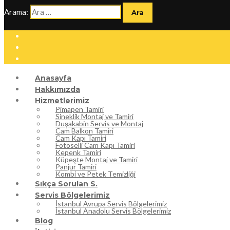
Arama:
Anasayfa
Hakkımızda
Hizmetlerimiz
Pimapen Tamiri
Sineklik Montaj ve Tamiri
Duşakabin Servis ve Montaj
Cam Balkon Tamiri
Cam Kapı Tamiri
Fotoselli Cam Kapı Tamiri
Kepenk Tamiri
Küpeşte Montaj ve Tamiri
Panjur Tamiri
Kombi ve Petek Temizliği
Sıkça Sorulan S.
Servis Bölgelerimiz
İstanbul Avrupa Servis Bölgelerimiz
İstanbul Anadolu Servis Bölgelerimiz
Blog