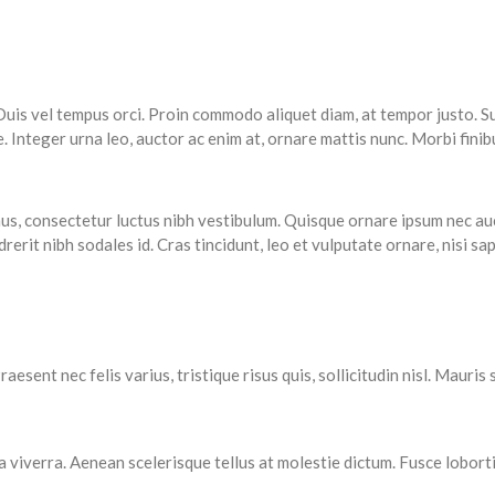
Duis vel tempus orci. Proin commodo aliquet diam, at tempor justo. Su
nteger urna leo, auctor ac enim at, ornare mattis nunc. Morbi finibus
us, consectetur luctus nibh vestibulum. Quisque ornare ipsum nec au
ndrerit nibh sodales id. Cras tincidunt, leo et vulputate ornare, nisi sa
aesent nec felis varius, tristique risus quis, sollicitudin nisl. Maur
iverra. Aenean scelerisque tellus at molestie dictum. Fusce lobortis 