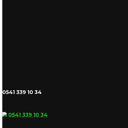
0541 339 10 34
7/24 Hizmetinizdeyiz!
0541 339 10 34
whatsapp hattımızdan ulaşın