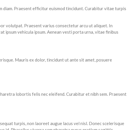
sim diam. Praesent efficitur euismod tincidunt. Curabitur vitae turpis
mpor volutpat. Praesent varius consectetur arcu ut aliquet. In
rat ipsum vehicula ipsum. Aenean vesti porta urna, vitae finibus
lerisque. Mauris ex dolor, tincidunt ut ante sit amet, posuere
 pharetra lobortis felis nec eleifend. Curabitur et nibh sem. Praesent
sequat turpis, non laoreet augue lacus vel nisl. Donec scelerisque
ue id. Phasellus viverra sem pharetra purus pretium sagittis.