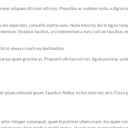
Aenean aliquam ultricies ultrices. Phasellus ac sodales nulla, a dignis
 leo imperdiet, convallis mattis nunc. Nulla lobortis dui in ligula te
ermentum. Vivamus facilisis, orci elementum a nunc rutrum faucibus, e
ails to always reach my destination.
on varius quam gravida ac. Praesent ultrices est nec ligula pulvinar sce
erat ipsum vehicula ipsum, faucibus finibus lectus ante nec orci. Fusce
 ante. Integer consequat, quam in pulvinar ullamcorper, leo quam con
ementum nunc. Nam dapibus mollis metus, at vulputate quam pellentesq