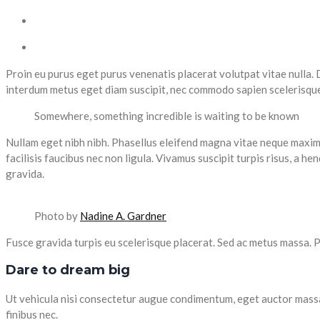
Proin eu purus eget purus venenatis placerat volutpat vitae nulla. 
interdum metus eget diam suscipit, nec commodo sapien scelerisque. I
Somewhere, something incredible is waiting to be known
Nullam eget nibh nibh. Phasellus eleifend magna vitae neque maxim
facilisis faucibus nec non ligula. Vivamus suscipit turpis risus, a he
gravida.
Photo by
Nadine A. Gardner
Fusce gravida turpis eu scelerisque placerat. Sed ac metus massa. Pr
Dare to dream big
Ut vehicula nisi consectetur augue condimentum, eget auctor massa v
finibus nec.