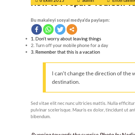
6 Ekim 2015
admin
Entertainm
How to Prepare Yourself fo
Bu makaleyi sosyal medya'da paylaşın:
1. Don’t worry about leaving things
2. Turn off your mobile phone for a day
3. Remember that this is a vacation
I can’t change the direction of the w
destination.
Sed vitae elit nec nunc ultricies mattis. Nulla efficit
pulvinar scelerisque. Mauris ex dolor, tincidunt ut an
bibendum.
Running towards the sunrise.
Photo by Nadin