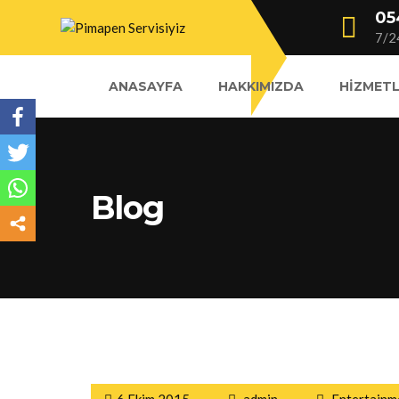
05
7/2
ANASAYFA
HAKKIMIZDA
HIZMETL
Blog