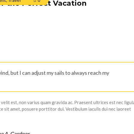
ent
,
Travel
0
r the Perfect Vacation
ind, but I can adjust my sails to always reach my
ur velit est, non varius quam gravida ac. Praesent ultrices est nec ligul
te sit amet, posuere porttitor dui. Vestibulum iaculis dui nec laoreet
e A. Gardner