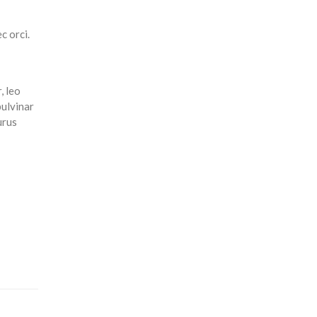
c orci.
, leo
pulvinar
urus