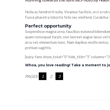
Nulla ac hendrerit nulla. Vivamus facilisis, orci a rut
Fusce pharetra lobortis felis nec eleifend. Curabitur 
Perfect opportunity
Suspendisse magna urna, faucibus euismod bibendum et
quam consequat turpis, non laoreet augue lacus vel ni
arcu vel, elementum nunc. Nam dapibus mollis metus, 
pretium sagittis.
[easy-fans show_total=”0″ hide_title=”1″ columns=”3
Whoa, you love reading! Take a moment to joi
PAGES:
1
2
3