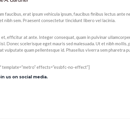
rum faucibus, erat ipsum vehicula ipsum, faucibus finibus lectus ante ne
et nibh sem. Praesent consectetur tincidunt libero vel lacinia.
, efficitur at ante. Integer consequat, quam in pulvinar ullamcorper
sl. Donec scelerisque eget mauris sed malesuada. Ut et nibh mollis, 
at vulputate quam pellentesque id. Phasellus viverra sem pharetra p
″ template=”metro” effects=”essbfc-no-effect”]
n us on social media.