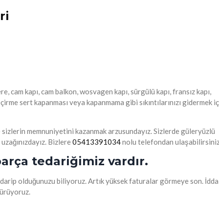
ri
ere, cam kapı, cam balkon, wosvagen kapı, sürgülü kapı, fransız kapı,
eçirme sert kapanması veya kapanmama gibi sıkıntılarınızı gidermek iç
e sizlerin memnuniyetini kazanmak arzusundayız. Sizlerde güleryüzlü
r uzağınızdayız. Bizlere
05413391034
nolu telefondan ulaşabilirsiniz
arça tedariğimiz vardır.
arip olduğunuzu biliyoruz. Artık yüksek faturalar görmeye son. İdda
şürüyoruz.