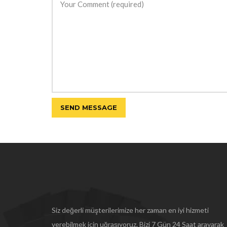
Siz değerli müşterilerimize her zaman en iyi hizmeti
verebilmek için uğraşıyoruz. Bizi 7 Gün 24 Saat arayarak