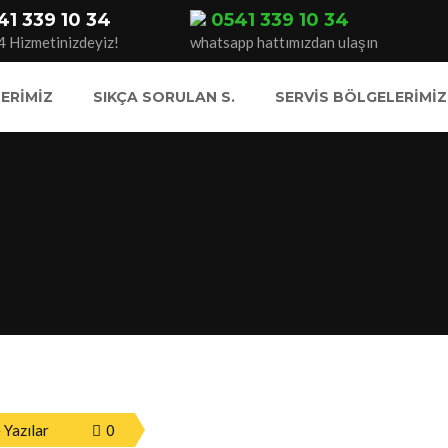
41 339 10 34
0541 339 10 34
4 Hizmetinizdeyiz!
whatsapp hattımızdan ulaşın
ERIMIZ
SIKÇA SORULAN S.
SERVIS BÖLGELERIMIZ
 Yazılar
0