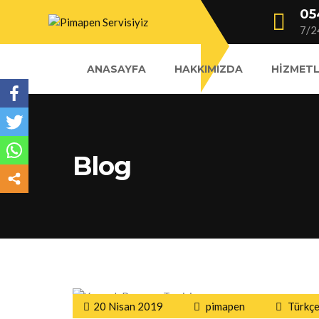
05
7/2
ANASAYFA
HAKKIMIZDA
HIZMETL
Blog
20 Nisan 2019
pimapen
Türkçe