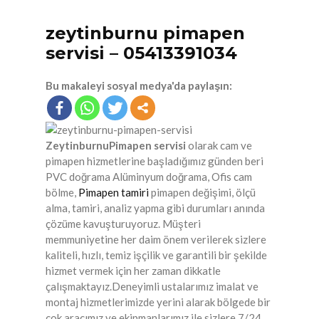
zeytinburnu pimapen
servisi – 05413391034
Bu makaleyi sosyal medya'da paylaşın:
ZeytinburnuPimapen servisi
olarak cam ve
pimapen hizmetlerine başladığımız günden beri
PVC doğrama Alüminyum doğrama, Ofis cam
bölme,
Pimapen tamiri
pimapen değişimi, ölçü
alma, tamiri, analiz yapma gibi durumları anında
çözüme kavuşturuyoruz. Müşteri
memmuniyetine her daim önem verilerek sizlere
kaliteli, hızlı, temiz işçilik ve garantili bir şekilde
hizmet vermek için her zaman dikkatle
çalışmaktayız.Deneyimli ustalarımız imalat ve
montaj hizmetlerimizde yerini alarak bölgede bir
çok aracımız ve ekipmanlarımız ile sizlere 7/24