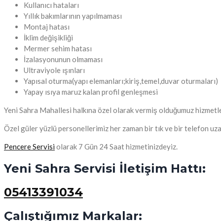
Kullanıcı hataları
Yıllık bakımlarının yapılmaması
Montaj hatası
İklim değişikliği
Mermer sehim hatası
İzalasyonunun olmaması
Ultraviyole ışınları
Yapısal oturma(yapı elemanları;kiriş,temel,duvar oturmaları)
Yapay ısıya maruz kalan profil genleşmesi
Yeni Sahra Mahallesi halkına özel olarak vermiş olduğumuz hizmetleri
Özel güler yüzlü personellerimiz her zaman bir tık ve bir telefon uz
Pencere Servisi
olarak 7 Gün 24 Saat hizmetinizdeyiz.
Yeni Sahra Servisi İletişim Hattı:
05413391034
Çalıştığımız Markalar: