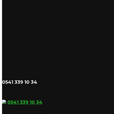
0541 339 10 34
7/24 Hizmetinizdeyiz!
0541 339 10 34
whatsapp hattımızdan ulaşın