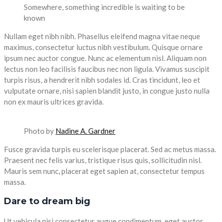
Somewhere, something incredible is waiting to be
known
Nullam eget nibh nibh. Phasellus eleifend magna vitae neque
maximus, consectetur luctus nibh vestibulum. Quisque ornare
ipsum nec auctor congue. Nunc ac elementum nisl. Aliquam non
lectus non leo facilisis faucibus nec non ligula. Vivamus suscipit
turpis risus, a hendrerit nibh sodales id. Cras tincidunt, leo et
vulputate ornare, nisi sapien blandit justo, in congue justo nulla
non ex mauris ultrices gravida.
Photo by
Nadine A. Gardner
Fusce gravida turpis eu scelerisque placerat. Sed ac metus massa.
Praesent nec felis varius, tristique risus quis, sollicitudin nisl.
Mauris sem nunc, placerat eget sapien at, consectetur tempus
massa.
Dare to dream big
Ut vehicula nisi consectetur augue condimentum, eget auctor