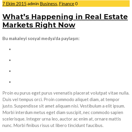
7 Ekim 2015
admin
Business
,
Finance
0
What’s Happening in Real Estate
Markets Right Now
Bu makaleyi sosyal medya'da paylaşın:
Proin eu purus eget purus venenatis placerat volutpat vitae nulla.
Duis vel tempus orci. Proin commodo aliquet diam, at tempor
justo. Suspendisse sit amet aliquam nisi. Vestibulum a elit ipsum.
Morbi interdum metus eget diam suscipit, nec commodo sapien
scelerisque. Integer urna leo, auctor ac enim at, ornare mattis
nunc. Morbi finibus risus ut libero tincidunt faucibus.