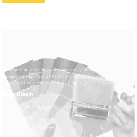
Siz değerli müşterilerimize her zaman en iyi hizmeti verebilmek için
uğraşıyoruz. Bizi 7 Gün 24 Saat arayarak destek alabilirsiniz.
Unutmayın her zaman bir telefon uzağınızdayız!
Bize Ulaşın
İcadiye Mahallesi, Makastar Sk. 4-6, 34674 Üsküdar/İstanbul
0541 339 10 34
info@pimapenservisiyiz.com