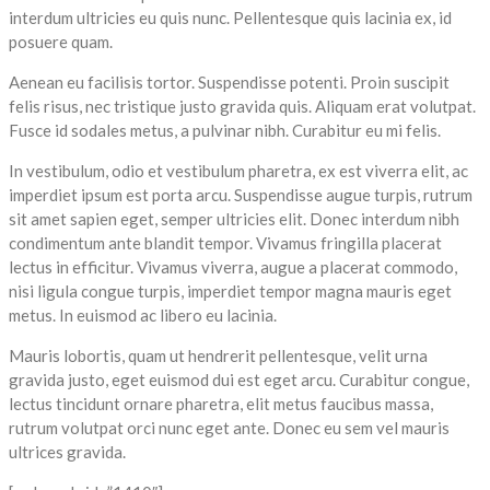
interdum ultricies eu quis nunc. Pellentesque quis lacinia ex, id
posuere quam.
Aenean eu facilisis tortor. Suspendisse potenti. Proin suscipit
felis risus, nec tristique justo gravida quis. Aliquam erat volutpat.
Fusce id sodales metus, a pulvinar nibh. Curabitur eu mi felis.
In vestibulum, odio et vestibulum pharetra, ex est viverra elit, ac
imperdiet ipsum est porta arcu. Suspendisse augue turpis, rutrum
sit amet sapien eget, semper ultricies elit. Donec interdum nibh
condimentum ante blandit tempor. Vivamus fringilla placerat
lectus in efficitur. Vivamus viverra, augue a placerat commodo,
nisi ligula congue turpis, imperdiet tempor magna mauris eget
metus. In euismod ac libero eu lacinia.
Mauris lobortis, quam ut hendrerit pellentesque, velit urna
gravida justo, eget euismod dui est eget arcu. Curabitur congue,
lectus tincidunt ornare pharetra, elit metus faucibus massa,
rutrum volutpat orci nunc eget ante. Donec eu sem vel mauris
ultrices gravida.