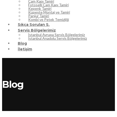
Cam Kapı Tamiri
Fotoselli Cam Kapı Tamiri
Kepenk Tamiri
Küpeşte Montaj ve Tamiri
Panjur Tamiri
Kombi ve Petek Temizliği
Sıkça Sorulan S.
Servis Bölgelerimiz
İstanbul Avrupa Servis Bölgelerimiz
İstanbul Anadolu Servis Bölgelerimiz
Blog
İletişim
Blog