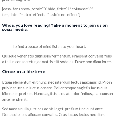
[easy-fans show_total=”0″ hide_title=”1″ columns=”3″
template=”metro” effects=”essbfc-no-effect”]
Whoa, you love reading! Take a moment to join us on
social media.
To find a peace of mind listen to your heart.
Quisque venenatis dignissim fermentum. Praesent convallis felis
a tellus consectetur, ac mattis elit sodales. Fusce non diam lorem.
Once in a lifetime
Etiam elementum elit nunc, nec interdum lectus maximus id. Proin
pulvinar urna in luctus ornare. Pellentesque sagittis lacus quis
bibendum pretium. Nunc sagittis eros at dolor finibus, a accumsan
ante hendrerit.
Sed massa nulla, ultrices ac nisl eget, pretium tincidunt ante.
Donec ultrices aliquam convallis. Cras luctus lectus nec diam