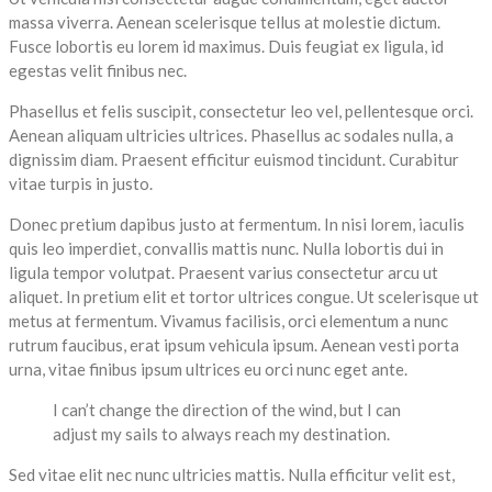
massa viverra. Aenean scelerisque tellus at molestie dictum.
Fusce lobortis eu lorem id maximus. Duis feugiat ex ligula, id
egestas velit finibus nec.
Phasellus et felis suscipit, consectetur leo vel, pellentesque orci.
Aenean aliquam ultricies ultrices. Phasellus ac sodales nulla, a
dignissim diam. Praesent efficitur euismod tincidunt. Curabitur
vitae turpis in justo.
Donec pretium dapibus justo at fermentum. In nisi lorem, iaculis
quis leo imperdiet, convallis mattis nunc. Nulla lobortis dui in
ligula tempor volutpat. Praesent varius consectetur arcu ut
aliquet. In pretium elit et tortor ultrices congue. Ut scelerisque ut
metus at fermentum. Vivamus facilisis, orci elementum a nunc
rutrum faucibus, erat ipsum vehicula ipsum. Aenean vesti porta
urna, vitae finibus ipsum ultrices eu orci nunc eget ante.
I can’t change the direction of the wind, but I can
adjust my sails to always reach my destination.
Sed vitae elit nec nunc ultricies mattis. Nulla efficitur velit est,