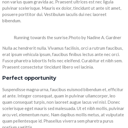
non varius quam gravida ac. Praesent ultrices est nec ligula
pulvinar scelerisque. Mauris ex dolor, tincidunt ut ante sit amet,
posuere porttitor dui. Vestibulum iaculis dui nec laoreet
bibendum.
Running towards the sunrise.
Photo by Nadine A. Gardner
Nulla ac hendrerit nulla. Vivamus facilisis, orci a rutrum faucibus,
erat ipsum vehicula ipsum, faucibus finibus lectus ante nec orci.
Fusce pharetra lobortis felis nec eleifend. Curabitur et nibh sem.
Praesent consectetur tincidunt libero vel lacinia.
Perfect opportunity
Suspendisse magna urna, faucibus euismod bibendum et, efficitur
at ante. Integer consequat, quam in pulvinar ullamcorper, leo
quam consequat turpis, non laoreet augue lacus vel nisl. Donec
scelerisque eget mauris sed malesuada. Ut et nibh mollis, pulvinar
arcu vel, elementum nunc. Nam dapibus mollis metus, at vulputate
quam pellentesque id. Phasellus viverra sem pharetra purus
pretium sagittis.