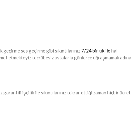
uk geçirme ses geçirme gibi sıkıntılarınız
7/24 bir tık ile
hal
hizmet etmekteyiz tecrübesiz ustalarla günlerce uğraşmamak adına
rantili işçilik ile sıkıntılarınız tekrar ettiği zaman hiçbir ücret