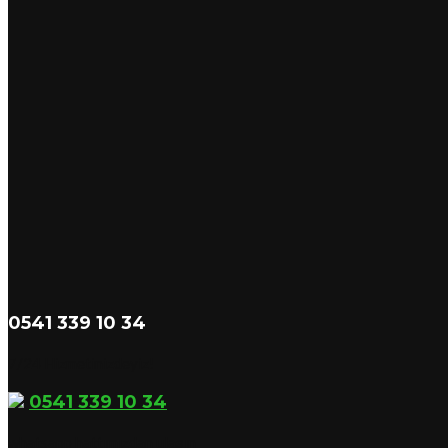
0541 339 10 34
7/24 Hizmetinizdeyiz!
0541 339 10 34
whatsapp hattımızdan ulaşın