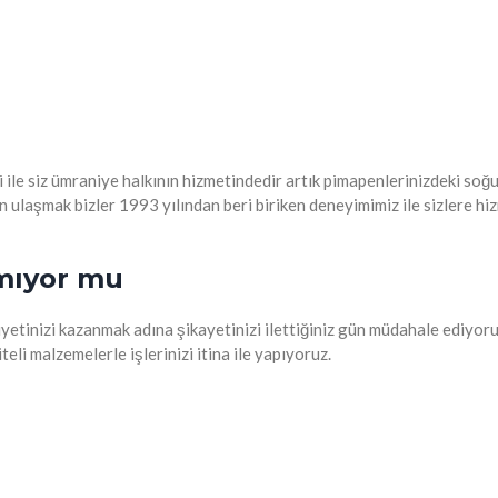
ği ile siz ümraniye halkının hizmetindedir artık pimapenlerinizdeki soğ
 ulaşmak bizler 1993 yılından beri biriken deneyimimiz ile sizlere 
nmıyor mu
tinizi kazanmak adına şikayetinizi ilettiğiniz gün müdahale ediyoruz ga
li malzemelerle işlerinizi itina ile yapıyoruz.