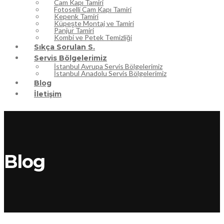
Cam Kapı Tamiri
Fotoselli Cam Kapı Tamiri
Kepenk Tamiri
Küpeşte Montaj ve Tamiri
Panjur Tamiri
Kombi ve Petek Temizliği
Sıkça Sorulan S.
Servis Bölgelerimiz
İstanbul Avrupa Servis Bölgelerimiz
İstanbul Anadolu Servis Bölgelerimiz
Blog
İletişim
Blog