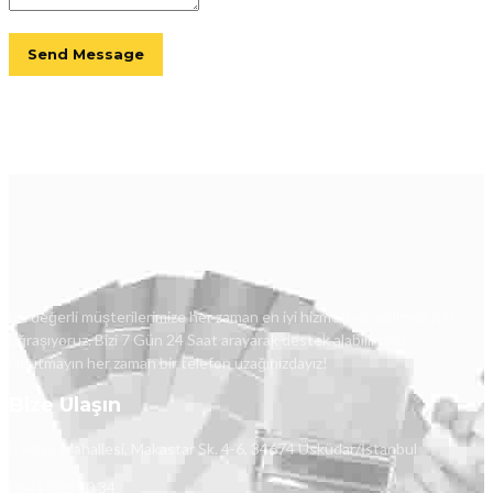
Siz değerli müşterilerimize her zaman en iyi hizmeti verebilmek için
uğraşıyoruz. Bizi 7 Gün 24 Saat arayarak destek alabilirsiniz.
Unutmayın her zaman bir telefon uzağınızdayız!
Bize Ulaşın
İcadiye Mahallesi, Makastar Sk. 4-6, 34674 Üsküdar/İstanbul
0541 339 10 34