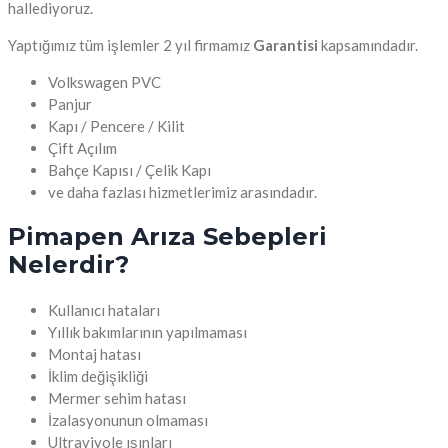
hallediyoruz.
Yaptığımız tüm işlemler 2 yıl firmamız
Garantisi
kapsamındadır.
Volkswagen PVC
Panjur
Kapı / Pencere / Kilit
Çift Açılım
Bahçe Kapısı / Çelik Kapı
ve daha fazlası hizmetlerimiz arasındadır.
Pimapen Arıza Sebepleri
Nelerdir?
Kullanıcı hataları
Yıllık bakımlarının yapılmaması
Montaj hatası
İklim değişikliği
Mermer sehim hatası
İzalasyonunun olmaması
Ultraviyole ışınları