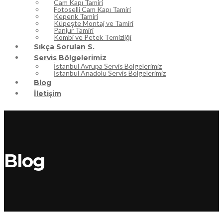
Cam Kapı Tamiri
Fotoselli Cam Kapı Tamiri
Kepenk Tamiri
Küpeşte Montaj ve Tamiri
Panjur Tamiri
Kombi ve Petek Temizliği
Sıkça Sorulan S.
Servis Bölgelerimiz
İstanbul Avrupa Servis Bölgelerimiz
İstanbul Anadolu Servis Bölgelerimiz
Blog
İletişim
Blog