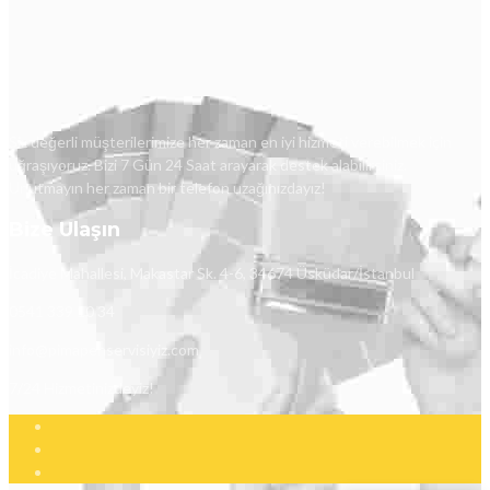
Siz değerli müşterilerimize her zaman en iyi hizmeti verebilmek için
uğraşıyoruz. Bizi 7 Gün 24 Saat arayarak destek alabilirsiniz.
Unutmayın her zaman bir telefon uzağınızdayız!
Bize Ulaşın
İcadiye Mahallesi, Makastar Sk. 4-6, 34674 Üsküdar/İstanbul
0541 339 10 34
info@pimapenservisiyiz.com
7/24 Hizmetinizdeyiz!