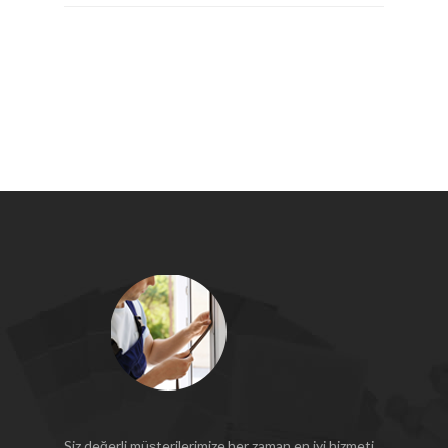
Siz değerli müşterilerimize her zaman en iyi hizmeti