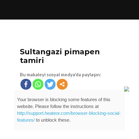
KOMBI VE PETEK TEMIZLIĞI
Sultangazi pimapen
tamiri
Bu makaleyi sosyal medya'da paylaşın:
Sultangazi pimapen tamir ekibi olarak deneyimli
Your browser is blocking some features of this
ustalar ile hizmetimizde kapı pencere cam
website. Please follow the instructions at
alüminyum marka bağımsız olarak geniş servis
http://support.heateor.com/browser-blocking-social-
tamir yapılmaktadır
features/
to unblock these.