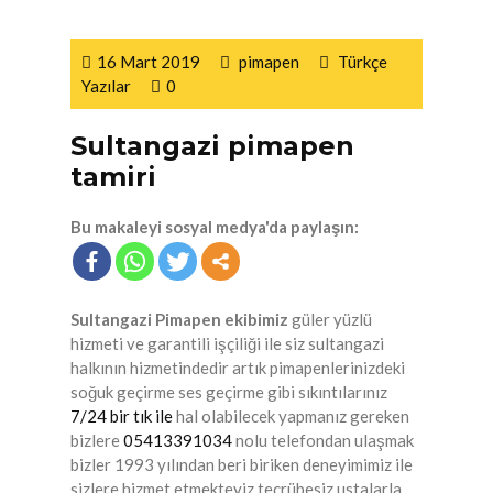
16 Mart 2019
pimapen
Türkçe
Yazılar
0
Sultangazi pimapen
tamiri
Bu makaleyi sosyal medya'da paylaşın:
Sultangazi Pimapen ekibimiz
güler yüzlü
hizmeti ve garantili işçiliği ile siz sultangazi
halkının hizmetindedir artık pimapenlerinizdeki
soğuk geçirme ses geçirme gibi sıkıntılarınız
7/24 bir tık ile
hal olabilecek yapmanız gereken
bizlere
05413391034
nolu telefondan ulaşmak
bizler 1993 yılından beri biriken deneyimimiz ile
sizlere hizmet etmekteyiz tecrübesiz ustalarla