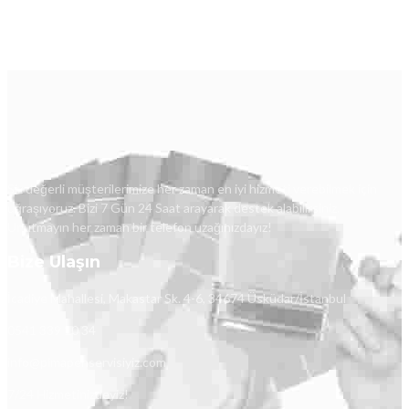
Siz değerli müşterilerimize her zaman en iyi hizmeti verebilmek için
uğraşıyoruz. Bizi 7 Gün 24 Saat arayarak destek alabilirsiniz.
Unutmayın her zaman bir telefon uzağınızdayız!
Bize Ulaşın
İcadiye Mahallesi, Makastar Sk. 4-6, 34674 Üsküdar/İstanbul
0541 339 10 34
info@pimapenservisiyiz.com
7/24 Hizmetinizdeyiz!