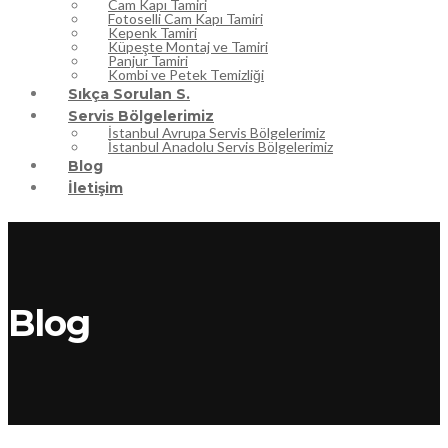
Cam Kapı Tamiri
Fotoselli Cam Kapı Tamiri
Kepenk Tamiri
Küpeşte Montaj ve Tamiri
Panjur Tamiri
Kombi ve Petek Temizliği
Sıkça Sorulan S.
Servis Bölgelerimiz
İstanbul Avrupa Servis Bölgelerimiz
İstanbul Anadolu Servis Bölgelerimiz
Blog
İletişim
Blog