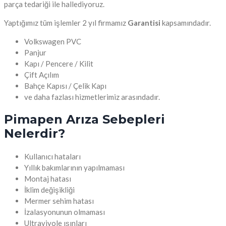
parça tedariği ile hallediyoruz.
Yaptığımız tüm işlemler 2 yıl firmamız
Garantisi
kapsamındadır.
Volkswagen PVC
Panjur
Kapı / Pencere / Kilit
Çift Açılım
Bahçe Kapısı / Çelik Kapı
ve daha fazlası hizmetlerimiz arasındadır.
Pimapen Arıza Sebepleri
Nelerdir?
Kullanıcı hataları
Yıllık bakımlarının yapılmaması
Montaj hatası
İklim değişikliği
Mermer sehim hatası
İzalasyonunun olmaması
Ultraviyole ışınları