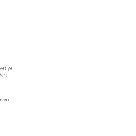
avetiye
dert
eleri