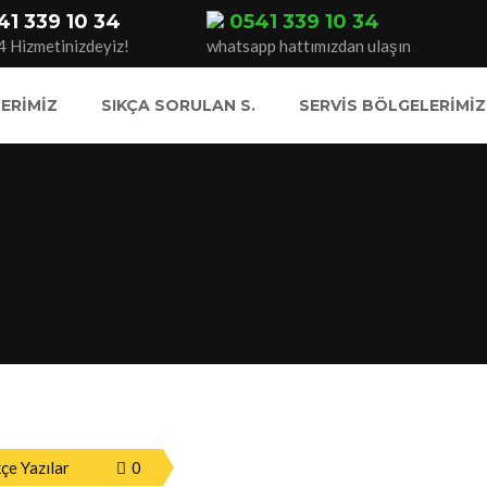
41 339 10 34
0541 339 10 34
4 Hizmetinizdeyiz!
whatsapp hattımızdan ulaşın
ERIMIZ
SIKÇA SORULAN S.
SERVIS BÖLGELERIMIZ
çe Yazılar
0