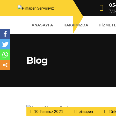
05
7/2
ANASAYFA
HAKKIMIZDA
HIZMETL
Blog
10 Temmuz 2021
pimapen
Türk