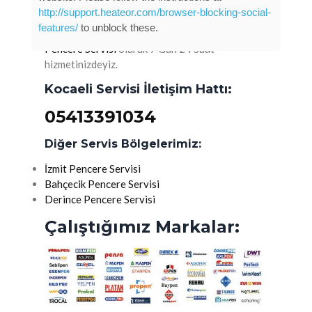
hızlı bir şekilde destek vermemizi
http://support.heateor.com/browser-blocking-social-
sağlayabilirsiniz.
features/
to unblock these.
Pencere Servisi
olarak 7 Gün 24 Saat
hizmetinizdeyiz.
Kocaeli Servisi İletişim Hattı:
05413391034
Diğer Servis Bölgelerimiz:
İzmit Pencere Servisi
Bahçecik Pencere Servisi
Derince Pencere Servisi
Çalıştığımız Markalar: