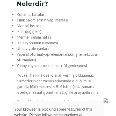
Nelerdir?
Kullanıcı hataları
Yıllık bakımlarının yapılmaması
Montaj hatası
İklim değişikliği
Mermer sehim hatası
İzalasyonunun olmaması
Ultraviyole ışınları
Yapısal oturma(yapı elemanları;kiriş,temel,duvar
oturmaları)
Yapay ısıya maruz kalan profil genleşmesi
Kocaeli halkına özel olarak vermiş olduğumuz
hizmetlerin her zaman arkasında olduğumuzu
gururla bildirmekteyiz. Bizi istediğiniz zaman /
istediğiniz saat gönül rahatlığı ile arayabilirsiniz.
Özel güleryüzlü personellerimiz her zaman bir tık
ve bir telefon uzaklığınızda. Bize sadece
0541
Your browser is blocking some features of this
339 10 34
nolu telefon üzerinden ulaşarak size
website. Please follow the instructions at