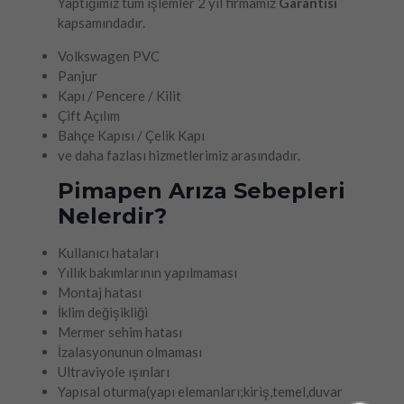
Yaptığımız tüm işlemler 2 yıl firmamız
Garantisi
kapsamındadır.
Volkswagen PVC
Panjur
Kapı / Pencere / Kilit
Çift Açılım
Bahçe Kapısı / Çelik Kapı
ve daha fazlası hizmetlerimiz arasındadır.
Pimapen Arıza Sebepleri
Nelerdir?
Kullanıcı hataları
Yıllık bakımlarının yapılmaması
Montaj hatası
İklim değişikliği
Mermer sehim hatası
İzalasyonunun olmaması
Ultraviyole ışınları
Yapısal oturma(yapı elemanları;kiriş,temel,duvar