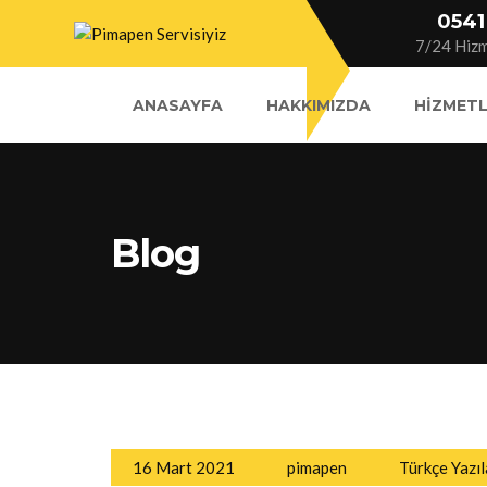
0541
7/24 Hizm
ANASAYFA
HAKKIMIZDA
HIZMETL
Blog
16 Mart 2021
pimapen
Türkçe Yazıl