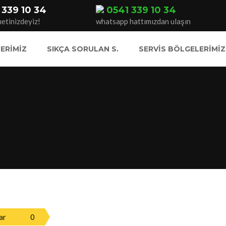
 339 10 34
0541 339 10 34
etinizdeyiz!
whatsapp hattımızdan ulaşın
ERIMIZ
SIKÇA SORULAN S.
SERVIS BÖLGELERIMIZ
ar
0