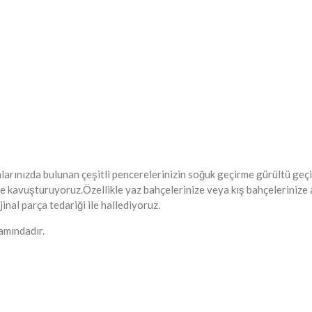
larınızda bulunan çeşitli pencerelerinizin soğuk geçirme gürültü geç
me kavuşturuyoruz.Özellikle yaz bahçelerinize veya kış bahçelerinize 
nal parça tedariği ile hallediyoruz.
mındadır.