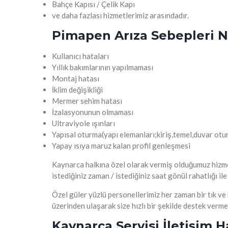
Bahçe Kapısı / Çelik Kapı
ve daha fazlası hizmetlerimiz arasındadır.
Pimapen Arıza Sebepleri N
Kullanıcı hataları
Yıllık bakımlarının yapılmaması
Montaj hatası
İklim değişikliği
Mermer sehim hatası
İzalasyonunun olmaması
Ultraviyole ışınları
Yapısal oturma(yapı elemanları;kiriş,temel,duvar otu
Yapay ısıya maruz kalan profil genleşmesi
Kaynarca halkına özel olarak vermiş olduğumuz hizme
istediğiniz zaman / istediğiniz saat gönül rahatlığı ile
Özel güler yüzlü personellerimiz her zaman bir tık ve
üzerinden ulaşarak size hızlı bir şekilde destek verme
Kaynarca Servisi İletişim Ha