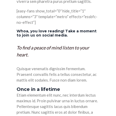
viverra sem pharetra purus pretium sagittis.
[easy-fans show_total=”0″ hide_title=”1″
columns=”3″ template=”metro” effects=”essbfc-
no-effect”]
Whoa, you love reading! Take a moment
to join us on social media.
To find a peace of mind listen to your
heart.
Quisque venenatis dignissim fermentum.
Praesent convallis felis a tellus consectetur, ac
mattis elit sodales. Fusce non diam lorem.
Once in a lifetime
Etiam elementum elit nunc, nec interdum lectus
maximus id. Proin pulvinar urna in luctus ornare.
Pellentesque sagittis lacus quis bibendum
pretium. Nunc sagittis eros at dolor finibus, a