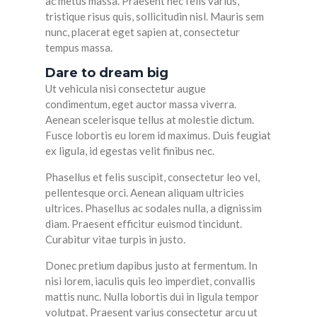
ac metus massa. Praesent nec felis varius,
tristique risus quis, sollicitudin nisl. Mauris sem
nunc, placerat eget sapien at, consectetur
tempus massa.
Dare to dream big
Ut vehicula nisi consectetur augue
condimentum, eget auctor massa viverra.
Aenean scelerisque tellus at molestie dictum.
Fusce lobortis eu lorem id maximus. Duis feugiat
ex ligula, id egestas velit finibus nec.
Phasellus et felis suscipit, consectetur leo vel,
pellentesque orci. Aenean aliquam ultricies
ultrices. Phasellus ac sodales nulla, a dignissim
diam. Praesent efficitur euismod tincidunt.
Curabitur vitae turpis in justo.
Donec pretium dapibus justo at fermentum. In
nisi lorem, iaculis quis leo imperdiet, convallis
mattis nunc. Nulla lobortis dui in ligula tempor
volutpat. Praesent varius consectetur arcu ut