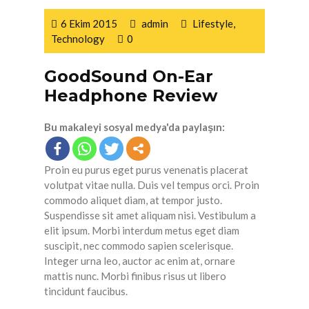
6 Ekim 2015
admin
Lifestyle
,
Technology
0
GoodSound On-Ear
Headphone Review
Bu makaleyi sosyal medya'da paylaşın:
Proin eu purus eget purus venenatis placerat
volutpat vitae nulla. Duis vel tempus orci. Proin
commodo aliquet diam, at tempor justo.
Suspendisse sit amet aliquam nisi. Vestibulum a
elit ipsum. Morbi interdum metus eget diam
suscipit, nec commodo sapien scelerisque.
Integer urna leo, auctor ac enim at, ornare
mattis nunc. Morbi finibus risus ut libero
tincidunt faucibus.