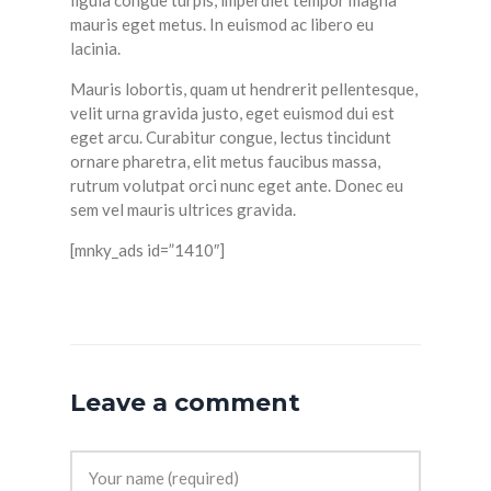
ligula congue turpis, imperdiet tempor magna
mauris eget metus. In euismod ac libero eu
lacinia.
Mauris lobortis, quam ut hendrerit pellentesque,
velit urna gravida justo, eget euismod dui est
eget arcu. Curabitur congue, lectus tincidunt
ornare pharetra, elit metus faucibus massa,
rutrum volutpat orci nunc eget ante. Donec eu
sem vel mauris ultrices gravida.
[mnky_ads id=”1410″]
Leave a comment