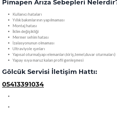
Pimapen Arıza Sebepleri Nelerdir
Kullanıcı hataları
Yıllık bakımlarının yapılmaması
Montaj hatası
İklim değişikliği
Mermer sehim hatası
İzalasyonunun olmaması
Ultraviyole ışınları
Yapısal oturma(yapı elemanları;kiriş,temel,duvar oturmaları)
Yapay ısıya maruz kalan profil genleşmesi
Gölcük Servisi İletişim Hattı:
05413391034