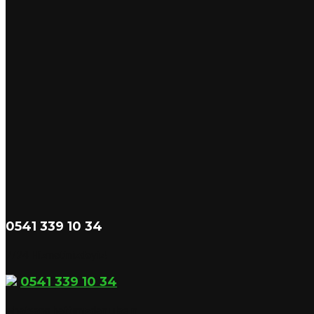
0541 339 10 34
7/24 Hizmetinizdeyiz!
0541 339 10 34
whatsapp hattımızdan ulaşın