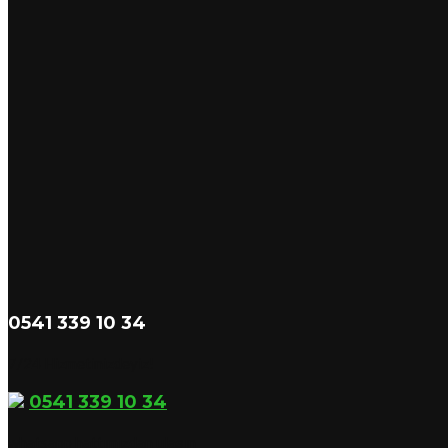
0541 339 10 34
7/24 Hizmetinizdeyiz!
0541 339 10 34
whatsapp hattımızdan ulaşın