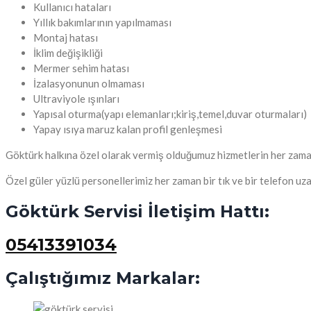
Kullanıcı hataları
Yıllık bakımlarının yapılmaması
Montaj hatası
İklim değişikliği
Mermer sehim hatası
İzalasyonunun olmaması
Ultraviyole ışınları
Yapısal oturma(yapı elemanları;kiriş,temel,duvar oturmaları)
Yapay ısıya maruz kalan profil genleşmesi
Göktürk halkına özel olarak vermiş olduğumuz hizmetlerin her zaman a
Özel güler yüzlü personellerimiz her zaman bir tık ve bir telefon uz
Göktürk Servisi İletişim Hattı:
05413391034
Çalıştığımız Markalar: