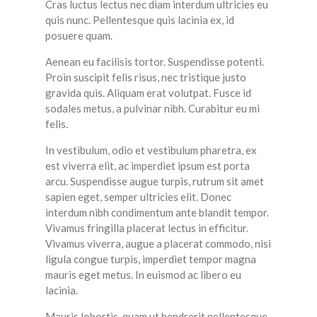
Cras luctus lectus nec diam interdum ultricies eu
quis nunc. Pellentesque quis lacinia ex, id
posuere quam.
Aenean eu facilisis tortor. Suspendisse potenti.
Proin suscipit felis risus, nec tristique justo
gravida quis. Aliquam erat volutpat. Fusce id
sodales metus, a pulvinar nibh. Curabitur eu mi
felis.
In vestibulum, odio et vestibulum pharetra, ex
est viverra elit, ac imperdiet ipsum est porta
arcu. Suspendisse augue turpis, rutrum sit amet
sapien eget, semper ultricies elit. Donec
interdum nibh condimentum ante blandit tempor.
Vivamus fringilla placerat lectus in efficitur.
Vivamus viverra, augue a placerat commodo, nisi
ligula congue turpis, imperdiet tempor magna
mauris eget metus. In euismod ac libero eu
lacinia.
Mauris lobortis, quam ut hendrerit pellentesque,