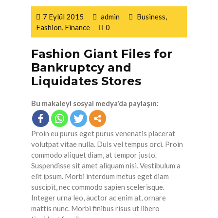
7 Eylül 2015
admin
Business
,
Fashion
,
Finance
0
Fashion Giant Files for
Bankruptcy and
Liquidates Stores
Bu makaleyi sosyal medya'da paylaşın:
Proin eu purus eget purus venenatis placerat
volutpat vitae nulla. Duis vel tempus orci. Proin
commodo aliquet diam, at tempor justo.
Suspendisse sit amet aliquam nisi. Vestibulum a
elit ipsum. Morbi interdum metus eget diam
suscipit, nec commodo sapien scelerisque.
Integer urna leo, auctor ac enim at, ornare
mattis nunc. Morbi finibus risus ut libero