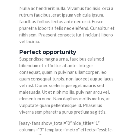
Nulla ac hendrerit nulla. Vivamus facilisis, orci a
rutrum faucibus, erat ipsum vehicula ipsum,
faucibus finibus lectus ante nec orci. Fusce
pharetra lobortis felis nec eleifend. Curabitur et
nibh sem. Praesent consectetur tincidunt libero
vel lacinia.
Perfect opportunity
Suspendisse magna urna, faucibus euismod
bibendum et, efficitur at ante. Integer
consequat, quam in pulvinar ullamcorper, leo
quam consequat turpis, non laoreet augue lacus
vel nisl. Donec scelerisque eget mauris sed
malesuada. Ut et nibh mollis, pulvinar arcu vel,
elementum nunc. Nam dapibus mollis metus, at
vulputate quam pellentesque id. Phasellus
viverra sem pharetra purus pretium sagittis.
[easy-fans show_total=”0″ hide_title=”1″
columns=”3″ template=”metro” effects=”essbfc-