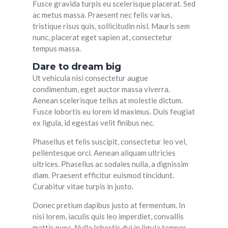
Fusce gravida turpis eu scelerisque placerat. Sed
ac metus massa. Praesent nec felis varius,
tristique risus quis, sollicitudin nisl. Mauris sem
nunc, placerat eget sapien at, consectetur
tempus massa.
Dare to dream big
Ut vehicula nisi consectetur augue
condimentum, eget auctor massa viverra.
Aenean scelerisque tellus at molestie dictum.
Fusce lobortis eu lorem id maximus. Duis feugiat
ex ligula, id egestas velit finibus nec.
Phasellus et felis suscipit, consectetur leo vel,
pellentesque orci. Aenean aliquam ultricies
ultrices. Phasellus ac sodales nulla, a dignissim
diam. Praesent efficitur euismod tincidunt.
Curabitur vitae turpis in justo.
Donec pretium dapibus justo at fermentum. In
nisi lorem, iaculis quis leo imperdiet, convallis
mattis nunc. Nulla lobortis dui in ligula tempor