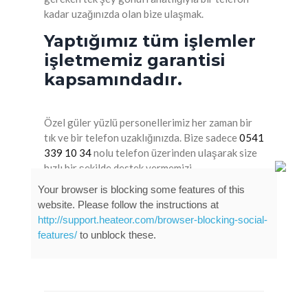
kadar uzağınızda olan bize ulaşmak.
Yaptığımız tüm işlemler
işletmemiz garantisi
kapsamındadır.
Özel güler yüzlü personellerimiz her zaman bir
tık ve bir telefon uzaklığınızda. Bize sadece
0541
339 10 34
nolu telefon üzerinden ulaşarak size
hızlı bir şekilde destek vermemizi
sağlayabilirsiniz.
Your browser is blocking some features of this
website. Please follow the instructions at
Esenyurt Rehau Servisi:
http://support.heateor.com/browser-blocking-social-
features/
to unblock these.
05413391034