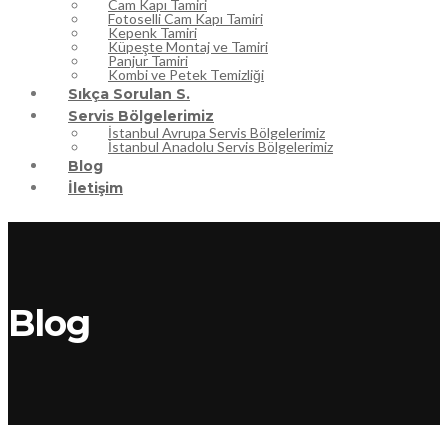
Cam Kapı Tamiri
Fotoselli Cam Kapı Tamiri
Kepenk Tamiri
Küpeşte Montaj ve Tamiri
Panjur Tamiri
Kombi ve Petek Temizliği
Sıkça Sorulan S.
Servis Bölgelerimiz
İstanbul Avrupa Servis Bölgelerimiz
İstanbul Anadolu Servis Bölgelerimiz
Blog
İletişim
Blog