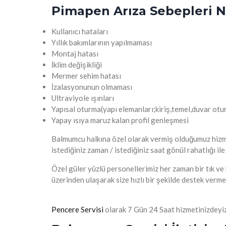
Pimapen Arıza Sebepleri N
Kullanıcı hataları
Yıllık bakımlarının yapılmaması
Montaj hatası
İklim değişikliği
Mermer sehim hatası
İzalasyonunun olmaması
Ultraviyole ışınları
Yapısal oturma(yapı elemanları;kiriş,temel,duvar otu
Yapay ısıya maruz kalan profil genleşmesi
Balmumcu halkına özel olarak vermiş olduğumuz hizme
istediğiniz zaman / istediğiniz saat gönül rahatlığı ile
Özel güler yüzlü personellerimiz her zaman bir tık ve
üzerinden ulaşarak size hızlı bir şekilde destek verme
Pencere Servisi
olarak 7 Gün 24 Saat hizmetinizdeyiz