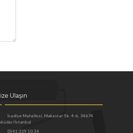
ize Ulaşın
İcadiye Mahallesi, Makastar Sk. 4-6, 34674
sküdar/İstanbul
0541 339 10 34