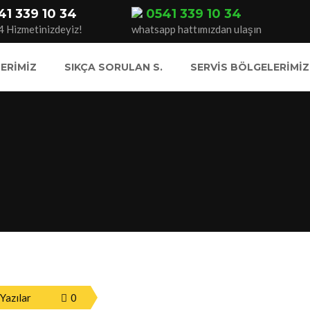
41 339 10 34
0541 339 10 34
4 Hizmetinizdeyiz!
whatsapp hattımızdan ulaşın
ERIMIZ
SIKÇA SORULAN S.
SERVIS BÖLGELERIMIZ
Yazılar
0