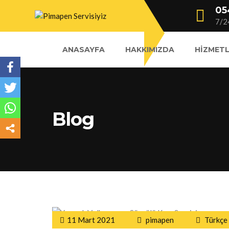
05
7/2
ANASAYFA
HAKKIMIZDA
HIZMETL
Blog
11 Mart 2021
pimapen
Türkçe 