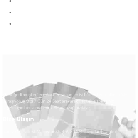
Siz değerli müşterilerimize her zaman en iyi hizmeti verebilmek için
uğraşıyoruz. Bizi 7 Gün 24 Saat arayarak destek alabilirsiniz.
Unutmayın her zaman bir telefon uzağınızdayız!
Bize Ulaşın
İcadiye Mahallesi, Makastar Sk. 4-6, 34674 Üsküdar/İstanbul