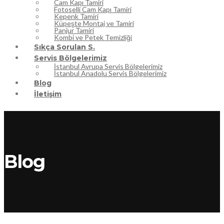
Cam Kapı Tamiri
Fotoselli Cam Kapı Tamiri
Kepenk Tamiri
Küpeşte Montaj ve Tamiri
Panjur Tamiri
Kombi ve Petek Temizliği
Sıkça Sorulan S.
Servis Bölgelerimiz
İstanbul Avrupa Servis Bölgelerimiz
İstanbul Anadolu Servis Bölgelerimiz
Blog
İletişim
Blog