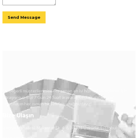
Siz değerli müşterilerimize her zaman en iyi hizmeti verebilmek için
uğraşıyoruz. Bizi 7 Gün 24 Saat arayarak destek alabilirsiniz.
Unutmayın her zaman bir telefon uzağınızdayız!
Bize Ulaşın
İcadiye Mahallesi, Makastar Sk. 4-6, 34674 Üsküdar/İstanbul