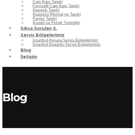
Cam Kapı Tamiri
Fotoselli Cam Kapı Tamiri
Kepenk Tamiri
Küpeşte Montaj ve Tamiri
Panjur Tamiri
Kombi ve Petek Temizliği
Sıkça Sorulan S.
Servis Bölgelerimiz
İstanbul Avrupa Servis Bölgelerimiz
İstanbul Anadolu Servis Bölgelerimiz
Blog
İletişim
Blog