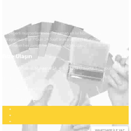
Siz değerli müşterilerimize her zaman en iyi hizmeti verebilmek için
uğraşıyoruz. Bizi 7 Gün 24 Saat arayarak destek alabilirsiniz.
Unutmayın her zaman bir telefon uzağınızdayız!
Bize Ulaşın
İcadiye Mahallesi, Makastar Sk. 4-6, 34674 Üsküdar/İstanbul
0541 339 10 34
info@pimapenservisiyiz.com
7/24 Hizmetinizdeyiz!