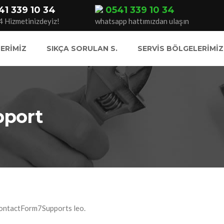
41 339 10 34
0541 339 10 34
4 Hizmetinizdeyiz!
whatsapp hattımızdan ulaşın
ERIMIZ
SIKÇA SORULAN S.
SERVIS BÖLGELERIMIZ
pport
s leo.