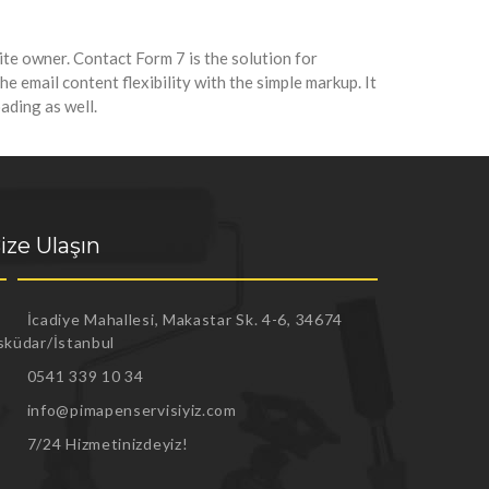
te owner. Contact Form 7 is the solution for
 email content flexibility with the simple markup. It
ading as well.
ize Ulaşın
İcadiye Mahallesi, Makastar Sk. 4-6, 34674
sküdar/İstanbul
0541 339 10 34
info@pimapenservisiyiz.com
7/24 Hizmetinizdeyiz!