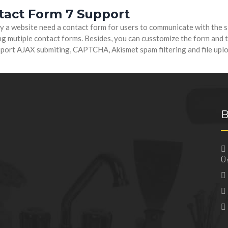
tact Form 7 Support
 a website need a contact form for users to communicate with the si
 mutiple contact forms. Besides, you can cusstomize the form and the
pport AJAX submiting, CAPTCHA, Akismet spam filtering and file uplo
B
Ü